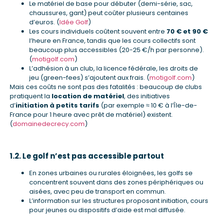
Le matériel de base pour débuter (demi-série, sac,
chaussures, gant) peut coûter plusieurs centaines
d’euros. (
Idée Golf
)
Les cours individuels coûtent souvent entre
70 € et 90 €
l’heure en France, tandis que les cours collectifs sont
beaucoup plus accessibles (20-25 €/h par personne).
(
motigolf.com
)
L’adhésion à un club, la licence fédérale, les droits de
jeu (green-fees) s’ajoutent aux frais. (
motigolf.com
)
Mais ces coûts ne sont pas des fatalités : beaucoup de clubs
pratiquent la
location de matériel
, des initiatives
d’
initiation à petits tarifs
(par exemple ≈ 10 € à l’Île-de-
France pour 1 heure avec prêt de matériel) existent.
(
domainedecrecy.com
)
1.2. Le golf n’est pas accessible partout
En zones urbaines ou rurales éloignées, les golfs se
concentrent souvent dans des zones périphériques ou
aisées, avec peu de transport en commun.
L’information sur les structures proposant initiation, cours
pour jeunes ou dispositifs d’aide est mal diffusée.