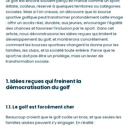
Le golf est encore souvent perçu en France comme un sport
élitiste, coûteux, réservé à quelques territoires ou catégories
sociales. Mais si l’on creuse, on découvre que
la bourse
sportive golfique
peut transformer profondément cette image
: offrir un accès réel, durable, aux jeunes, encourager l’égalité
des chances et favoriser l’inclusion par le sport.. Dans cet
article, nous déconstruisons les idées reçues qui limitent le
développement du golf, et montrerons concrètement
comment les bourses sportives changent la donne pour les
familles, les clubs, et la société toute entière. Parce que le
sport ne doit pas être un privilège, mais un levier de
transformation sociale.
1. Idées reçues qui freinent la
démocratisation du golf
1.1. Le golf est forcément cher
Beaucoup croient que le golf coûte un bras, et que seules les
familles aisées peuvent s’y engager. En réalité :