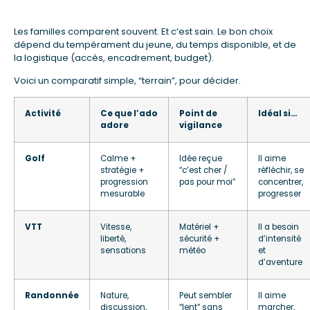
Les familles comparent souvent. Et c’est sain. Le bon choix
dépend du tempérament du jeune, du temps disponible, et de
la logistique (accès, encadrement, budget).
Voici un comparatif simple, “terrain”, pour décider.
Activité
Ce que l’ado
Point de
Idéal si…
adore
vigilance
Golf
Calme +
Idée reçue
Il aime
stratégie +
“c’est cher /
réfléchir, se
progression
pas pour moi”
concentrer,
mesurable
progresser
VTT
Vitesse,
Matériel +
Il a besoin
liberté,
sécurité +
d’intensité
sensations
météo
et
d’aventure
Randonnée
Nature,
Peut sembler
Il aime
discussion,
“lent” sans
marcher,