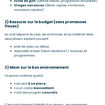
École de golf
(rythme hebdo, progression encadrée)
Stages vacances
(déclic rapide, immersion,
nouveaux copains)
2) Rassurer sur le budget (sans promesses
floues)
Le coût dépend du club, de la formule, et du matériel. Mais
deux leviers existent souvent :
prêt de clubs au début,
dispositifs d’aide (selon situations) + bourses et
programmes.
3) Miser sur le bon environnement
Un jeune continue quand :
il se sent
à sa place
,
il a un cadre
bienveillant
,
il voit des progrès
concrets
.
C’est précisément l’intérêt d’un réseau : encadrement,