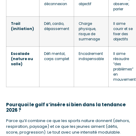
déconnexion
objectif
observer,
parler
Trail
Défi, cardio,
Charge
Il aime
(initiation)
dépassement
physique,
courir et se
risque de
fixer des
surmenage
objectifs
Escalade
Défi mental,
Encadrement
Il aime
(nature ou
corps complet
indispensable
résoudre
salle)
“des
problèmes”
en
mouvement
Pourquoi le golf s’insère si bien dans la tendance
2026 ?
Parce qu’il combine ce que les sports nature donnent (dehors,
respiration, paysage) et ce que les jeunes aiment (défis,
score, progression). Le tout avec une intensité modulable.