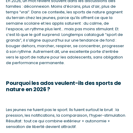
En 2026, un mot revient souvent dans les discussions des
familles : déconnexion. Moins d’écrans, plus d’air, plus de
temps “vrai”. Dans ce contexte, les sports de nature gagnent
du terrain chez les jeunes, parce qu’ils offrent ce que la
semaine scolaire et les applis saturent : du calme, de
l’espace, un rythme plus lent… mais pas moins stimulant. Et
c’est là que le golf surprend. Longtemps catalogué “sport de
grands”, il s’aligne aujourd’hui sur une tendance de fond :
bouger dehors, marcher, respirer, se concentrer, progresser
à son rythme. Autrement dit, une excellente porte d’entrée
vers le sport de nature pour les adolescents, sans obligation
de performance permanente.
Pourquoi les ados veulent-ils des sports de
nature en 2026 ?
Les jeunes ne fuient pas le sport. Ils fuient surtout le bruit : la
pression, les notifications, la comparaison, l’hyper-stimulation.
Résultat : tout ce qui combine extérieur + autonomie +
sensation de liberté devient attractif.